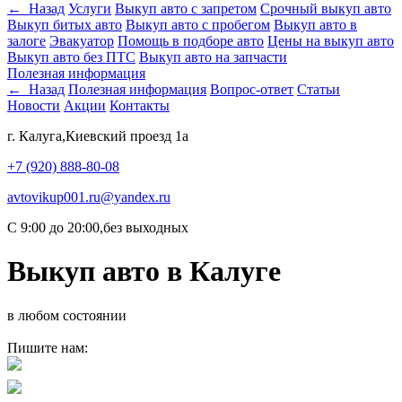
← Назад
Услуги
Выкуп авто с запретом
Срочный выкуп авто
Выкуп битых авто
Выкуп авто с пробегом
Выкуп авто в
залоге
Эвакуатор
Помощь в подборе авто
Цены на выкуп авто
Выкуп авто без ПТС
Выкуп авто на запчасти
Полезная информация
← Назад
Полезная информация
Вопрос-ответ
Статьи
Новости
Акции
Контакты
г. Калуга,Киевский проезд 1а
+7 (920) 888-80-08
avtovikup001.ru@yandex.ru
C 9:00 до 20:00,без выходных
Выкуп авто в Калуге
в любом состоянии
Пишите нам:
WhatsApp
Telegram